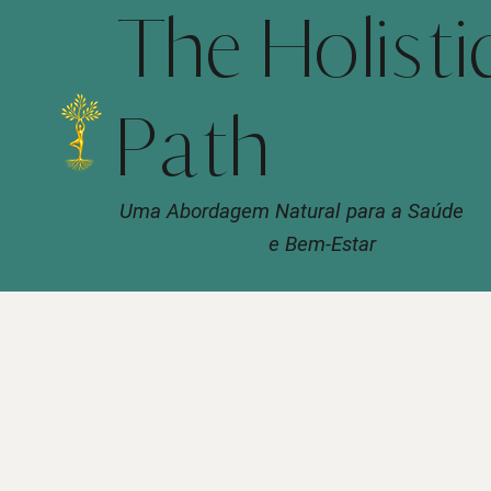
The Holisti
Path
Uma Abordagem Natural para a Saúde
e Bem-Estar
HOME
SOBRE