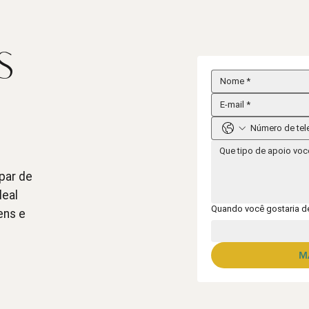
s
ipar de
deal
Quando você gostaria 
ens e
M