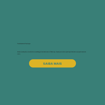
Foundations Package
Inclui avaliação, sessão de coaching personalizada e follow-up. Apoio para dar o pontapé inicial na sua jornada de
cura.
SAIBA MAIS