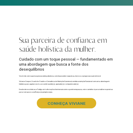
Sua parceira de confiança em
saúde holística da mulher.
Cuidado com um toque pessoal — fundamentado em
uma abordagem que busca a fonte dos
desequilíbrios
Você não está apenas procurando paliativos, está buscando respostas, clareza e progresso sustentável.
Viviane Cooper, Coach de Saúde e Consultora de Nutrição Funcional, combina nutrição funcional com uma abordagem
holística para ajudar você a se sentir ouvido(a), apoiado(a) e empoderado(a).
Desde dores crônicas e fadiga até alterações hormonais como a perimenopausa, este caminho é para mulheres prontas
para restaurar a confiança no próprio corpo.
CONHEÇA VIVIANE