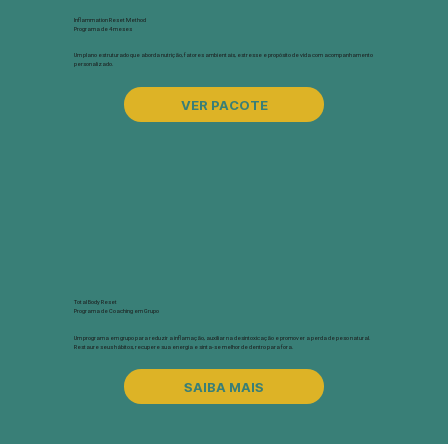
Inflammation Reset Method
Programa de 4 meses
Um plano estruturado que aborda nutrição, fatores ambientais, estresse e propósito de vida com acompanhamento
personalizado.
VER PACOTE
Total Body Reset
Programa de Coaching em Grupo
Um programa em grupo para reduzir a inflamação, auxiliar na desintoxicação e promover a perda de peso natural.
Restaure seus hábitos, recupere sua energia e sinta-se melhor de dentro para fora.
SAIBA MAIS