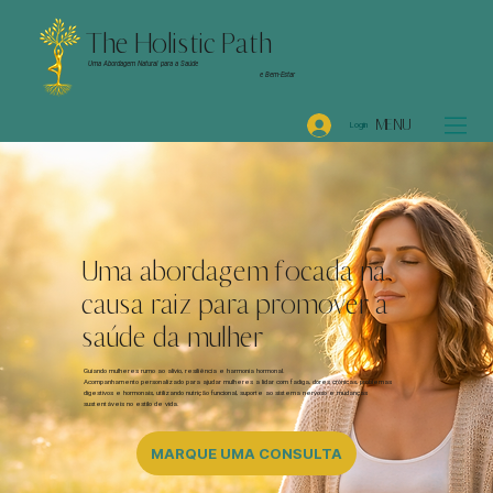
The Holistic Path
Uma Abordagem Natural para a Saúde
e Bem-Estar
MENU
Login
Uma abordagem focada na
causa raiz para promover a
saúde da mulher
Guiando mulheres rumo ao alívio, resiliência e harmonia hormonal.
Acompanhamento personalizado para ajudar mulheres a lidar com fadiga, dores crônicas, problemas
digestivos e hormonais, utilizando nutrição funcional, suporte ao sistema nervoso e mudanças
sustentáveis no estilo de vida.
MARQUE UMA CONSULTA