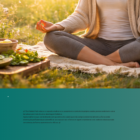
🌿 The Holistic Path educa e capacita mulheres a assumirem o controle da própria saúde, promovendo bem-estar
duradouro por meio de uma abordagem holística.
Ajuda mulheres que estão lidando com questões de saúde que não compreendem totalmente, oferecendo
orientação profissional para identificar as causas raiz e fornecer suporte nutricional e de estilo de vida baseado
em ciência, de forma sustentável e eficaz.🌿