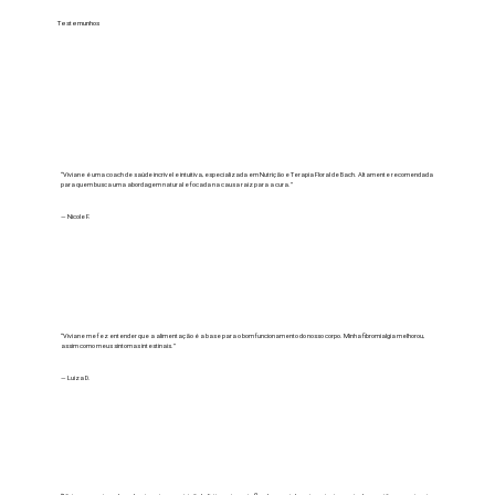
Testemunhos
“Viviane é uma coach de saúde incrível e intuitiva, especializada em Nutrição e Terapia Floral de Bach. Altamente recomendada
para quem busca uma abordagem natural e focada na causa raiz para a cura.”
— Nicole F.
“Viviane me fez entender que a alimentação é a base para o bom funcionamento do nosso corpo. Minha fibromialgia melhorou,
assim como meus sintomas intestinais.”
— Luiza D.