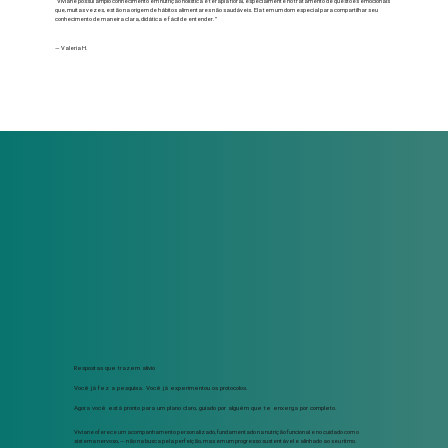
“Viviane possui amplo conhecimento em nutrição holística e terapia floral, especialmente no tratamento de questões emocionais
que, muitas vezes, estão na origem de hábitos alimentares não saudáveis. Ela tem um dom especial para compartilhar seu
conhecimento de maneira clara, didática e fácil de entender.”
— Valeria H.
Respostas que trazem alívio
Você já fez a pesquisa. Você já experimentou os protocolos.
Agora você está pronto para um plano claro, guiado por alguém que te enxerga por completo.
Viviane oferece um acompanhamento personalizado, fundamentado na nutrição funcional e no cuidado com o
sistema nervoso, — não na busca pela perfeição, mas em um progresso sustentável e alinhado ao seu ritmo.